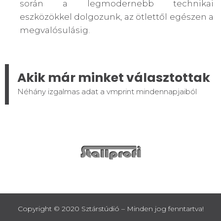
során a legmodernebb technikai
eszközökkel dolgozunk, az ötlettől egészen a
megvalósulásig.
Akik már minket választottak
Néhány izgalmas adat a vmprint mindennapjaiból
Copyright © 2020 Sztárstúdió – Minden jog fenntartva!